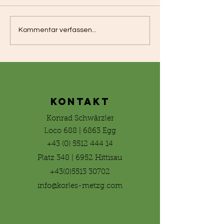
Kommentar verfassen...
KONTAKT
Konrad Schwärzler
Loco 688 | 6863 Egg
+43 (0) 5512 444 14
Platz 348 | 6952 Hittisau
+43(0)5513 30702
info@korles-metzg.com