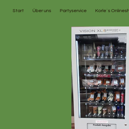
Start
Über uns
Partyservice
Korle´s Onlines