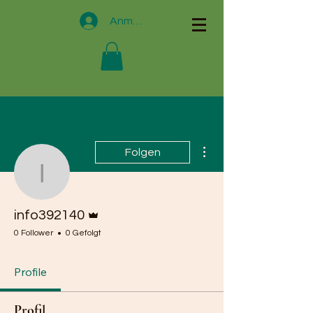
Anmelden
Weitere Optionen
Folgen
info392140
Administrator
info392140
0 Follower
0 Gefolgt
Profile
Profil