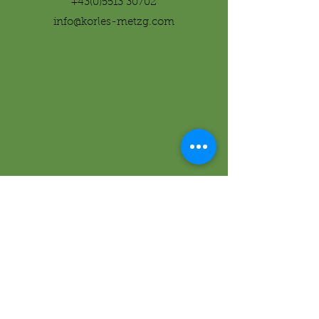
+43(0)5513 30702
info@korles-metzg.com